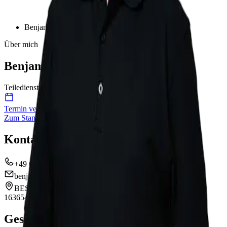
Benjamin Schneider
Über mich
Benjamin Schneider
Teiledienstmitarbeiter
Termin vereinbaren
Zum Standort
Kontakt
+49 6041 9610 21
benjamin.schneider@auto-hess.de
BEST | Volkswagen & Etrusco Büdingen
Am Kraftenborn
1
63654 Büdingen-Düdelsheim
Gesprochene Sprachen