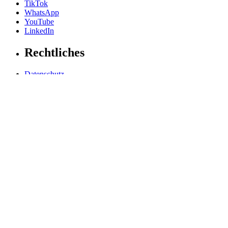
TikTok
WhatsApp
YouTube
LinkedIn
Rechtliches
Datenschutz
Impressum
Allgemeine Geschäftsbedingungen
Hinweisgebersystem
Grundsatzerklärung
Barrierefreiheitserklärung
Barriere melden
Cookie-Einstellungen
LIGHT