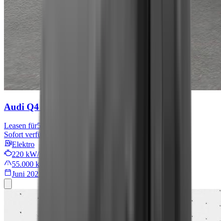
Audi Q4 e-tron
S line
Leasen für
567 € mtl.
Sofort verfügbar
Elektro
220 kW/299 PS
55.000 km
Juni 2022