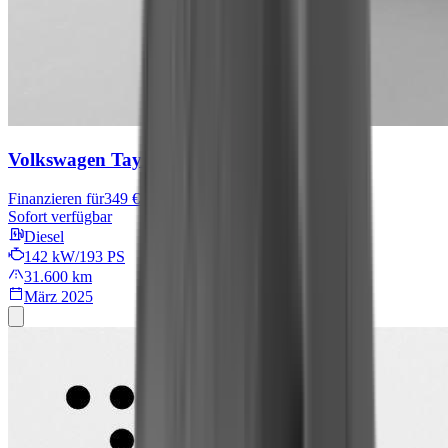
Volkswagen Tayron
R-Line
Finanzieren für
349 € mtl.
Sofort verfügbar
Diesel
142 kW/193 PS
31.600 km
März 2025