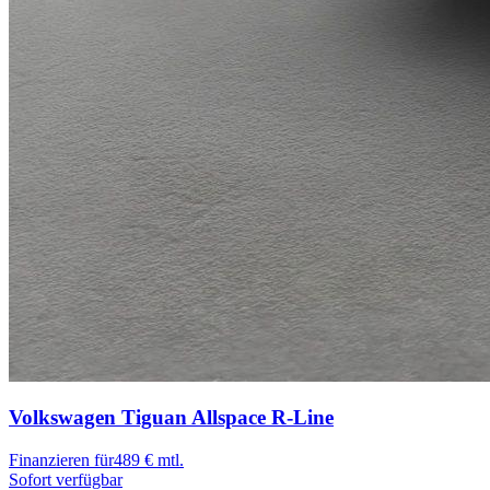
Volkswagen Tiguan Allspace
R-Line
Finanzieren für
489 € mtl.
Sofort verfügbar