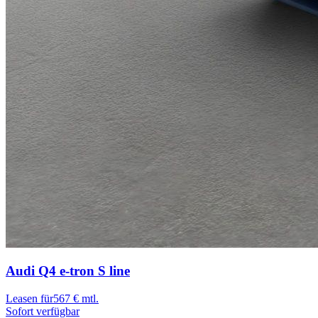
Audi Q4 e-tron
S line
Leasen für
567 € mtl.
Sofort verfügbar