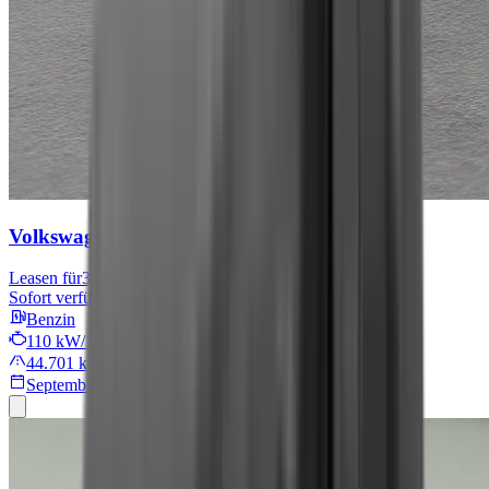
Volkswagen Tiguan
Move
Leasen für
301 € mtl.
Sofort verfügbar
Benzin
110 kW/149 PS
44.701 km
September 2024