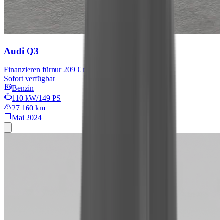
Audi Q3
Finanzieren für
nur 209 € mtl.
Sofort verfügbar
Benzin
110 kW/149 PS
27.160 km
Mai 2024