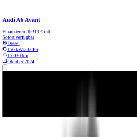
Audi A6 Avant
Finanzieren für
319 € mtl.
Sofort verfügbar
Diesel
150 kW/203 PS
15.030 km
Oktober 2024