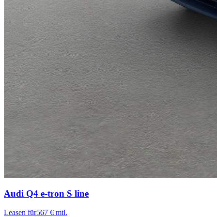
Audi Q4 e-tron
S line
Leasen für
567 € mtl.