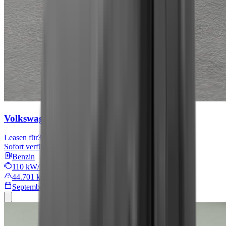
Volkswagen Tiguan
Move
Leasen für
301 € mtl.
Sofort verfügbar
Benzin
110 kW/149 PS
44.701 km
September 2024