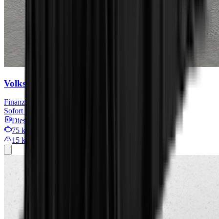
Volkswagen Caddy
Finanzieren für
419 € mtl.
Sofort verfügbar
Diesel
75 kW/101 PS
15 km