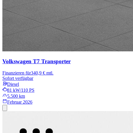
Volkswagen T7 Transporter
Finanzieren für
340,9 € mtl.
Sofort verfügbar
Diesel
81 kW/110 PS
5.500 km
Februar 2026