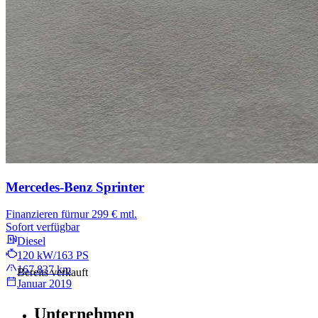
Mercedes-Benz Sprinter
Finanzieren für
nur 299 € mtl.
Sofort verfügbar
Diesel
120 kW/163 PS
167.837 km
Bereits verkauft
Januar 2019
Unternehmen