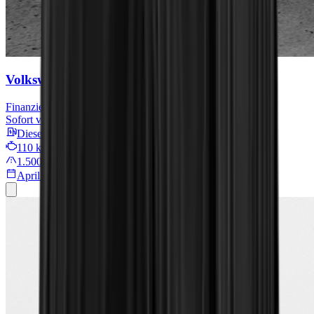
Volkswagen Transporter Kasten
Finanzieren für
529 € mtl.
Sofort verfügbar
Diesel
110 kW/149 PS
1.500 km
April 2025