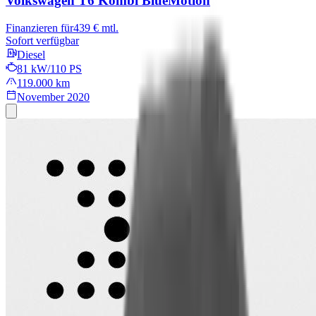
Volkswagen T6 Kombi
BlueMotion
Finanzieren für
439 € mtl.
Sofort verfügbar
Diesel
81 kW/110 PS
119.000 km
November 2020