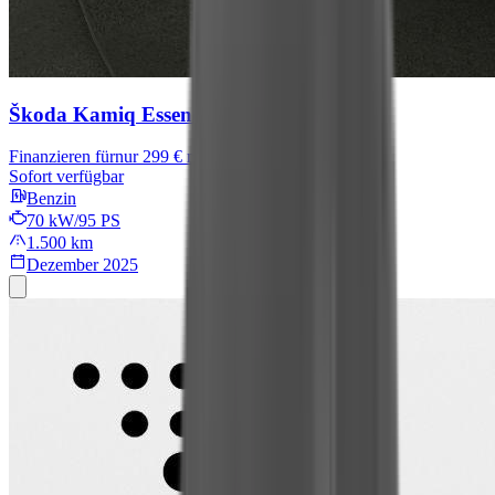
Škoda Kamiq
Essence
Finanzieren für
nur 299 € mtl.
Sofort verfügbar
Benzin
70 kW/95 PS
1.500 km
Dezember 2025