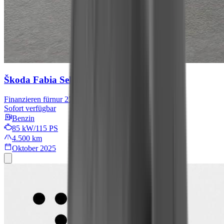
Škoda Fabia
Selection
Finanzieren für
nur 279 € mtl.
Sofort verfügbar
Benzin
85 kW/115 PS
4.500 km
Oktober 2025