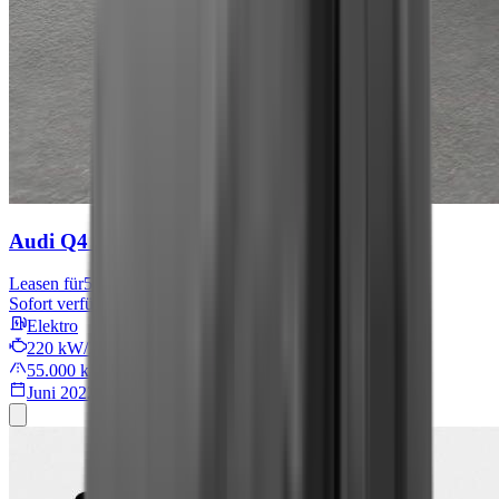
Audi Q4 e-tron
S line
Leasen für
567 € mtl.
Sofort verfügbar
Elektro
220 kW/299 PS
55.000 km
Juni 2022