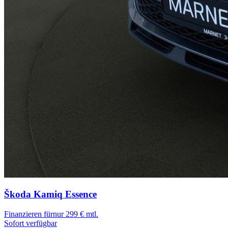
Škoda Kamiq
Essence
Finanzieren für
nur 299 € mtl.
Sofort verfügbar