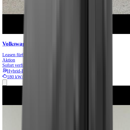
Volkswagen California
Beach
Leasen für
642 € mtl.
Aktion
Sofort verfügbar
Hybrid-Benzin
180 kW/244 PS