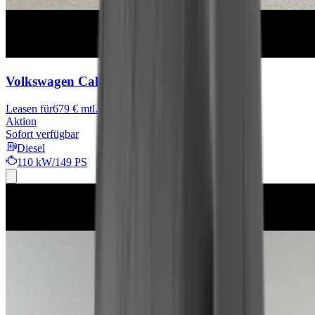
Volkswagen California
Ocean
Leasen für
679 € mtl.
Aktion
Sofort verfügbar
Diesel
110 kW/149 PS