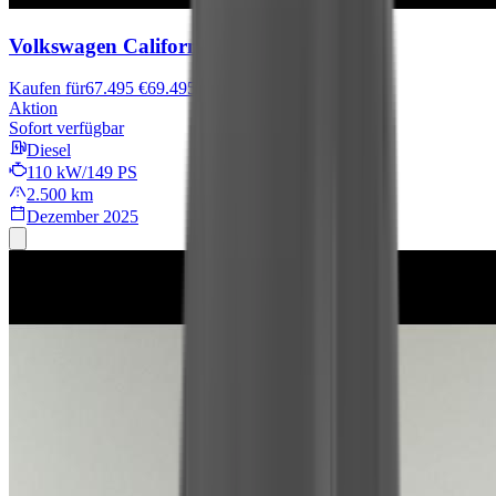
Volkswagen California
Beach
Kaufen für
67.495 €
69.495 €
Aktion
Sofort verfügbar
Diesel
110 kW/149 PS
2.500 km
Dezember 2025