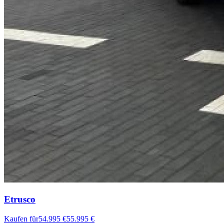
Etrusco
Kaufen für
54.995 €
55.995 €