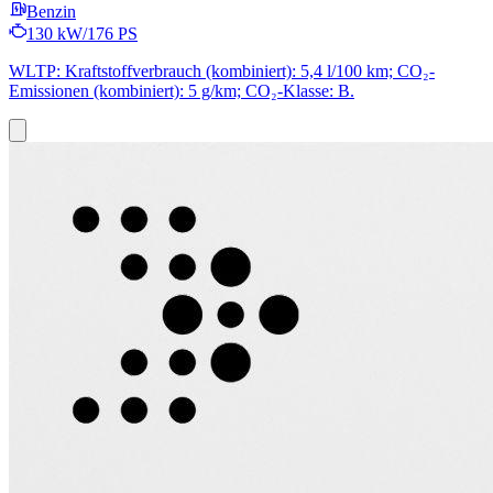
Benzin
130 kW/176 PS
WLTP: Kraftstoffverbrauch (kombiniert): 5,4 l/100 km; CO₂-
Emissionen (kombiniert): 5 g/km; CO₂-Klasse: B.