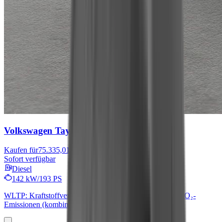
Volkswagen Tayron
R-Line
Kaufen für
75.335,01 €
Sofort verfügbar
Diesel
142 kW/193 PS
WLTP: Kraftstoffverbrauch (kombiniert): 6,8 l/100 km; CO₂-
Emissionen (kombiniert): 180 g/km; CO₂-Klasse: G.