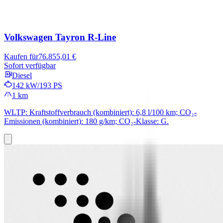
Volkswagen Tayron
R-Line
Kaufen für
76.855,01 €
Sofort verfügbar
Diesel
142 kW/193 PS
1 km
WLTP: Kraftstoffverbrauch (kombiniert): 6,8 l/100 km; CO₂-
Emissionen (kombiniert): 180 g/km; CO₂-Klasse: G.