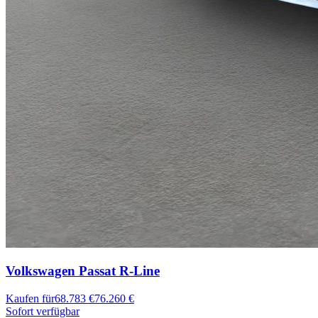
Volkswagen Passat
R-Line
Kaufen für
68.783 €
76.260 €
Sofort verfügbar