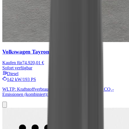
Volkswagen Tayron
R-Line
Kaufen für
74.920,01 €
Sofort verfügbar
Diesel
142 kW/193 PS
WLTP: Kraftstoffverbrauch (kombiniert): 6,8 l/100 km; CO₂-
Emissionen (kombiniert): 180 g/km; CO₂-Klasse: G.