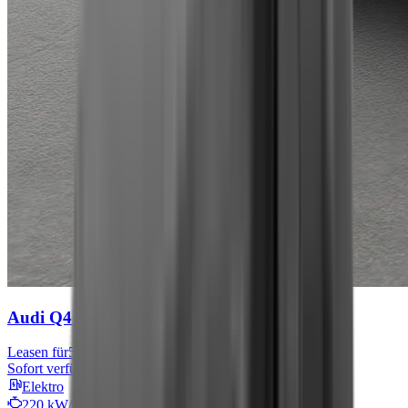
Audi Q4 e-tron
S line
Leasen für
576 € mtl.
Sofort verfügbar
Elektro
220 kW/299 PS