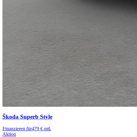
Škoda Superb
Style
Finanzieren für
479 € mtl.
Aktion