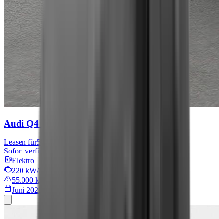
Audi Q4 e-tron
S line
Leasen für
567 € mtl.
Sofort verfügbar
Elektro
220 kW/299 PS
55.000 km
Juni 2022