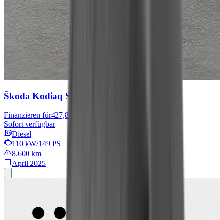
Škoda Kodiaq
Selection
Finanzieren für
427,84 € mtl.
Sofort verfügbar
Diesel
110 kW/149 PS
8.600 km
April 2025