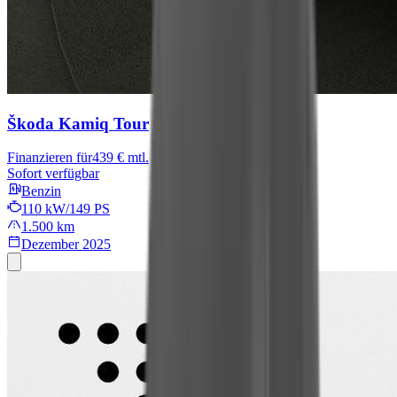
Škoda Kamiq
Tour
Finanzieren für
439 € mtl.
Sofort verfügbar
Benzin
110 kW/149 PS
1.500 km
Dezember 2025