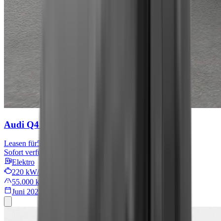
Audi Q4 e-tron
S line
Leasen für
567 € mtl.
Sofort verfügbar
Elektro
220 kW/299 PS
55.000 km
Juni 2022