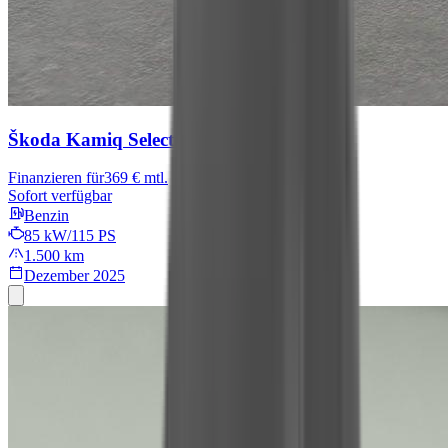
Škoda Kamiq
Selection
Finanzieren für
369 € mtl.
Sofort verfügbar
Benzin
85 kW/115 PS
1.500 km
Dezember 2025