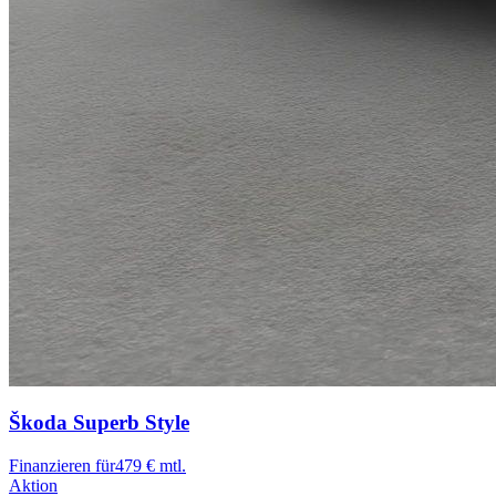
Škoda Superb
Style
Finanzieren für
479 € mtl.
Aktion