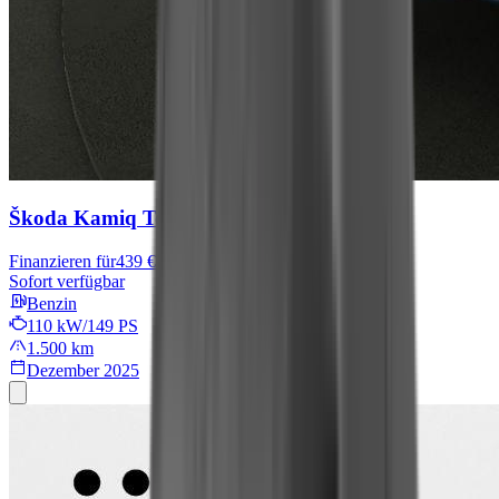
Škoda Kamiq
Tour
Finanzieren für
439 € mtl.
Sofort verfügbar
Benzin
110 kW/149 PS
1.500 km
Dezember 2025