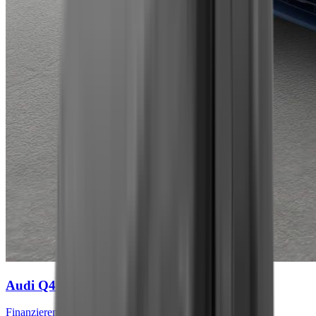
Audi Q4 e-tron
S line
Finanzieren für
409 € mtl.