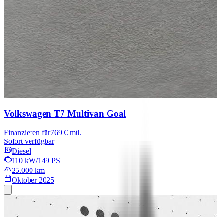
Volkswagen T7 Multivan
Goal
Finanzieren für
769 € mtl.
Sofort verfügbar
Diesel
110 kW/149 PS
25.000 km
Oktober 2025