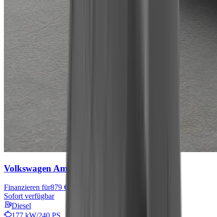
Volkswagen Amarok
Finanzieren für
879 € mtl.
Sofort verfügbar
Diesel
177 kW/240 PS