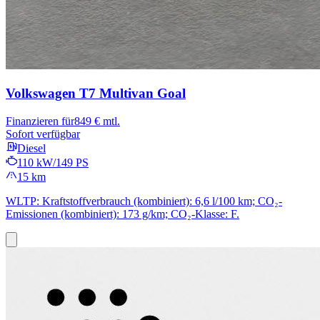
Volkswagen T7 Multivan
Goal
Finanzieren für
849 € mtl.
Sofort verfügbar
Diesel
110 kW/149 PS
15 km
WLTP: Kraftstoffverbrauch (kombiniert): 6,6 l/100 km; CO₂-
Emissionen (kombiniert): 173 g/km; CO₂-Klasse: F.