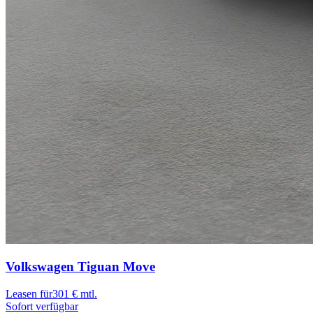
Volkswagen Tiguan
Move
Leasen für
301 € mtl.
Sofort verfügbar