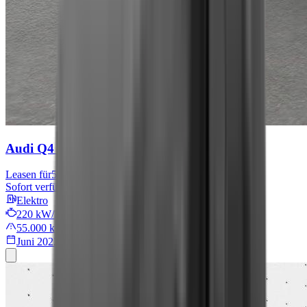
Audi Q4 e-tron
S line
Leasen für
567 € mtl.
Sofort verfügbar
Elektro
220 kW/299 PS
55.000 km
Juni 2022