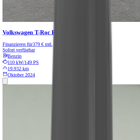
Volkswagen T-Roc
R-Line
Finanzieren für
379 € mtl.
Sofort verfügbar
Benzin
110 kW/149 PS
19.932 km
Oktober 2024