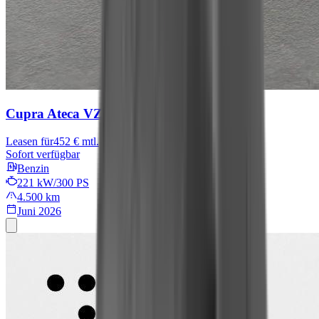
Cupra Ateca
VZ
Leasen für
452 € mtl.
Sofort verfügbar
Benzin
221 kW/300 PS
4.500 km
Juni 2026