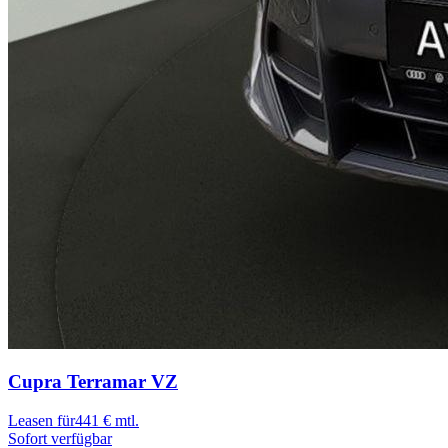
Cupra Terramar
VZ
Leasen für
441 € mtl.
Sofort verfügbar