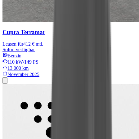
Cupra Terramar
Leasen für
412 € mtl.
Sofort verfügbar
Benzin
110 kW/149 PS
13.000 km
November 2025