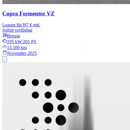
Cupra Formentor
VZ
Leasen für
397 € mtl.
Sofort verfügbar
Benzin
195 kW/265 PS
13.500 km
November 2025