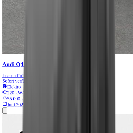
Audi Q4 e-tron
S line
Leasen für
567 € mtl.
Sofort verfügbar
Elektro
220 kW/299 PS
55.000 km
Juni 2022