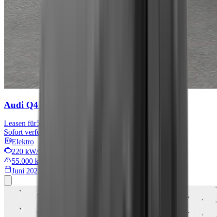
Audi Q4 e-tron
S line
Leasen für
567 € mtl.
Sofort verfügbar
Elektro
220 kW/299 PS
55.000 km
Juni 2022