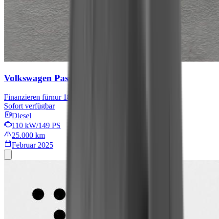
Volkswagen Passat Variant
Business
Finanzieren für
nur 181,54 € mtl.
Sofort verfügbar
Diesel
110 kW/149 PS
25.000 km
Februar 2025