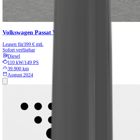
Volkswagen Passat Variant
Business
Leasen für
399 € mtl.
Sofort verfügbar
Diesel
110 kW/149 PS
39.900 km
August 2024