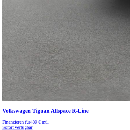
Volkswagen Tiguan Allspace
R-Line
Finanzieren für
489 € mtl.
Sofort verfügbar