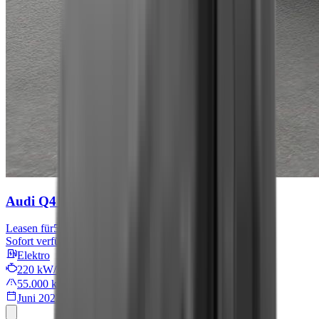
Audi Q4 e-tron
S line
Leasen für
567 € mtl.
Sofort verfügbar
Elektro
220 kW/299 PS
55.000 km
Juni 2022