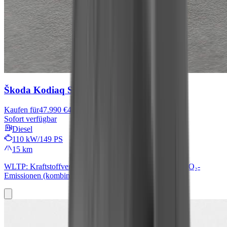
Škoda Kodiaq
Selection
Kaufen für
47.990 €
49.490 €
Sofort verfügbar
Diesel
110 kW/149 PS
15 km
WLTP: Kraftstoffverbrauch (kombiniert): 5,4 l/100 km; CO₂-
Emissionen (kombiniert): 140 g/km; CO₂-Klasse: E.