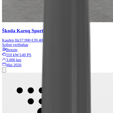
Škoda Karoq
Sportline
Kaufen für
37.990 €
39.400 €
Sofort verfügbar
Benzin
110 kW/149 PS
3.000 km
Mai 2026