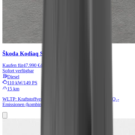
Škoda Kodiaq
Selection
Kaufen für
47.990 €
49.490 €
Sofort verfügbar
Diesel
110 kW/149 PS
15 km
WLTP: Kraftstoffverbrauch (kombiniert): 5,4 l/100 km; CO₂-
Emissionen (kombiniert): 140 g/km; CO₂-Klasse: E.