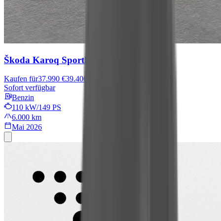
Škoda Karoq
Sportline
Kaufen für
37.990 €
39.400 €
Sofort verfügbar
Benzin
110 kW/149 PS
6.000 km
Mai 2026