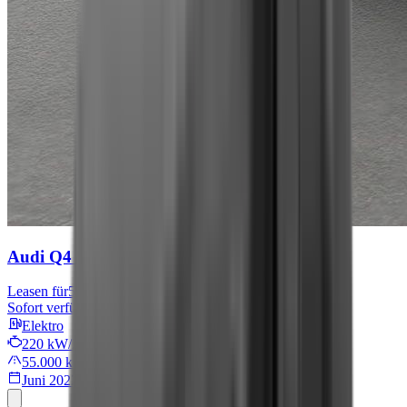
Audi Q4 e-tron
S line
Leasen für
567 € mtl.
Sofort verfügbar
Elektro
220 kW/299 PS
55.000 km
Juni 2022