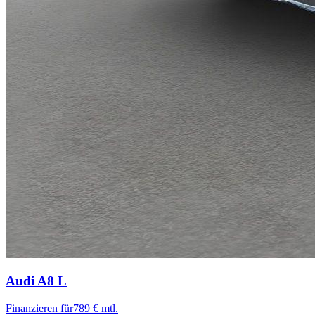
Audi A8
L
Finanzieren für
789 € mtl.