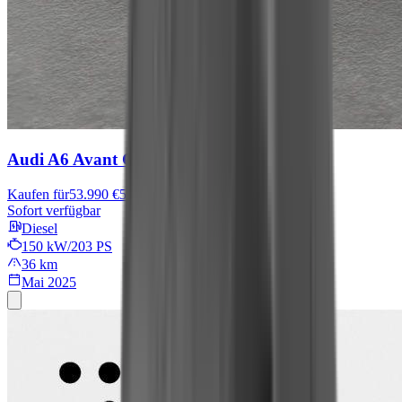
Audi A6 Avant
C
Kaufen für
53.990 €
56.990 €
Sofort verfügbar
Diesel
150 kW/203 PS
36 km
Mai 2025