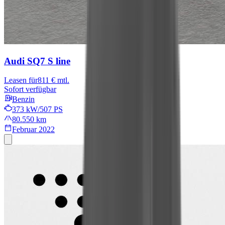
Audi SQ7
S line
Leasen für
811 € mtl.
Sofort verfügbar
Benzin
373 kW/507 PS
80.550 km
Februar 2022