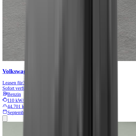
Volkswagen Tiguan
Move
Leasen für
301 € mtl.
Sofort verfügbar
Benzin
110 kW/149 PS
44.701 km
September 2024