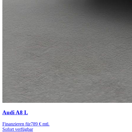
Audi A8
L
Finanzieren für
789 € mtl.
Sofort verfügbar