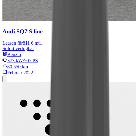
Audi SQ7
S line
Leasen für
811 € mtl.
Sofort verfügbar
Benzin
373 kW/507 PS
80.550 km
Februar 2022