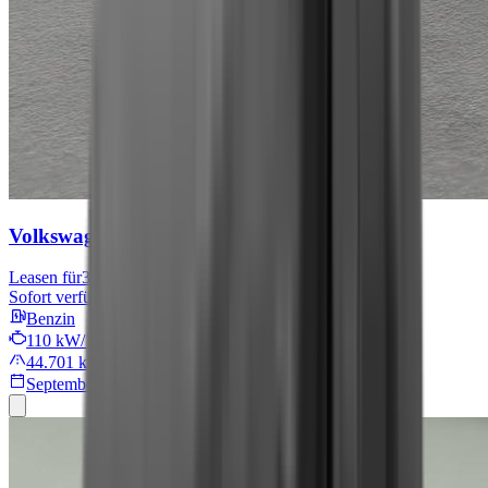
Volkswagen Tiguan
Move
Leasen für
301 € mtl.
Sofort verfügbar
Benzin
110 kW/149 PS
44.701 km
September 2024