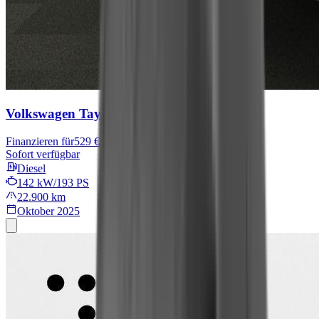
Volkswagen Tayron
R-Line
Finanzieren für
529 € mtl.
Sofort verfügbar
Diesel
142 kW/193 PS
22.900 km
Oktober 2025