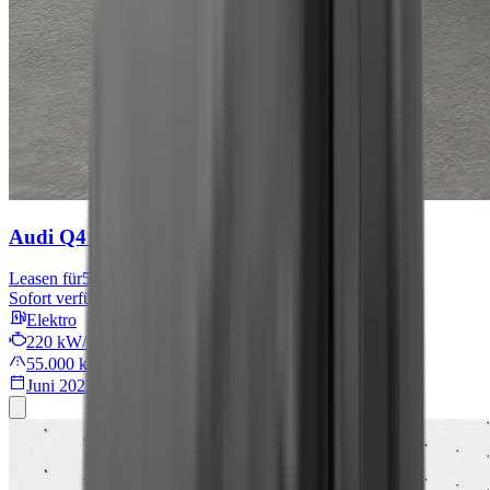
Audi Q4 e-tron
S line
Leasen für
576 € mtl.
Sofort verfügbar
Elektro
220 kW/299 PS
55.000 km
Juni 2022