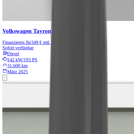
Volkswagen Tayron
R-Line
Finanzieren für
349 € mtl.
Sofort verfügbar
Diesel
142 kW/193 PS
31.600 km
März 2025