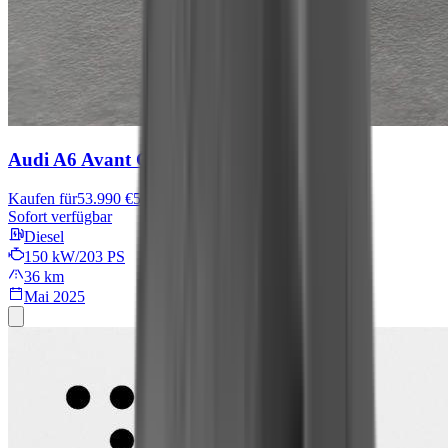
Audi A6 Avant
C
Kaufen für
53.990 €
56.990 €
Sofort verfügbar
Diesel
150 kW/203 PS
36 km
Mai 2025