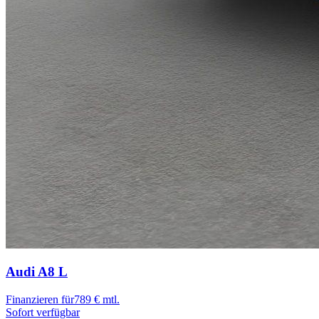
Audi A8
L
Finanzieren für
789 € mtl.
Sofort verfügbar