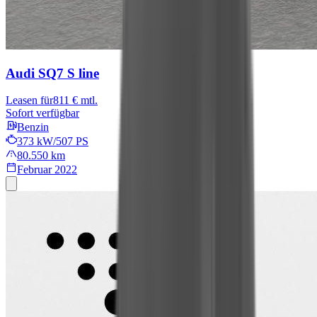
Audi SQ7
S line
Leasen für
811 € mtl.
Sofort verfügbar
Benzin
373 kW/507 PS
80.550 km
Februar 2022