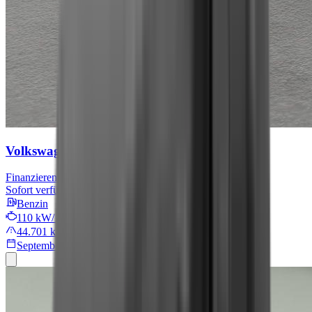
Volkswagen Tiguan
Move
Finanzieren für
479 € mtl.
Sofort verfügbar
Benzin
110 kW/149 PS
44.701 km
September 2024