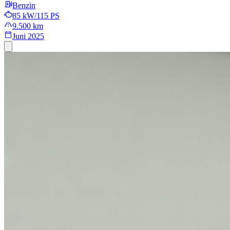
Benzin
85 kW/115 PS
9.500 km
Juni 2025