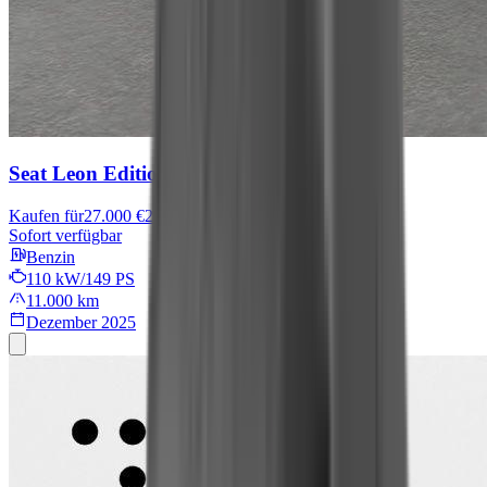
Seat Leon
Edition
Kaufen für
27.000 €
27.500 €
Sofort verfügbar
Benzin
110 kW/149 PS
11.000 km
Dezember 2025