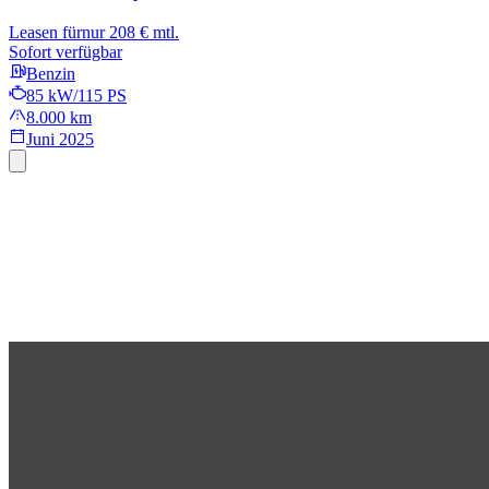
Leasen für
nur 208 € mtl.
Sofort verfügbar
Benzin
85 kW/115 PS
8.000 km
Juni 2025