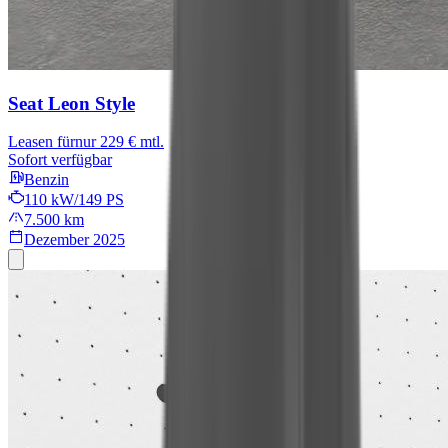
Seat Leon
Style
Leasen für
nur 229 € mtl.
Sofort verfügbar
Benzin
110 kW/149 PS
7.500 km
Dezember 2025