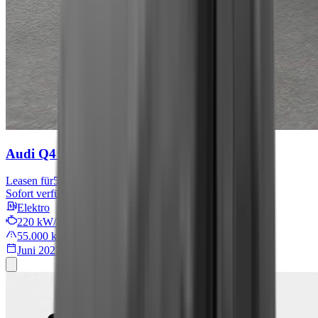
Audi Q4 e-tron
S line
Leasen für
576 € mtl.
Sofort verfügbar
Elektro
220 kW/299 PS
55.000 km
Juni 2022