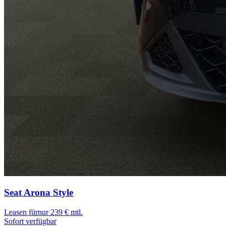
Seat Arona
Style
Leasen für
nur 239 € mtl.
Sofort verfügbar