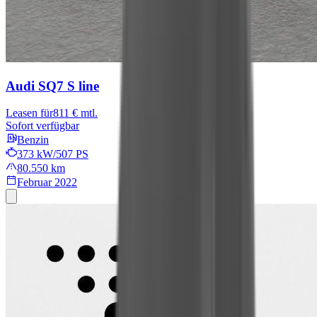
Audi SQ7
S line
Leasen für
811 € mtl.
Sofort verfügbar
Benzin
373 kW/507 PS
80.550 km
Februar 2022