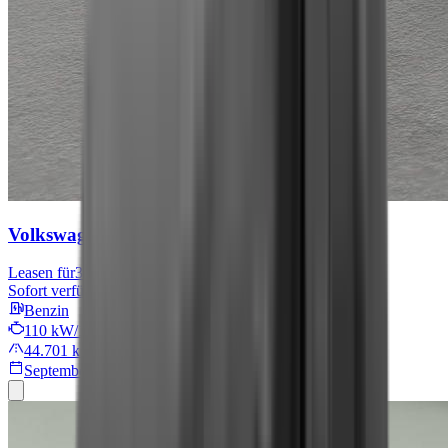
Volkswagen Tiguan
Move
Leasen für
301 € mtl.
Sofort verfügbar
Benzin
110 kW/149 PS
44.701 km
September 2024