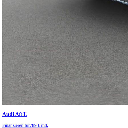
Audi A8
L
Finanzieren für
789 € mtl.