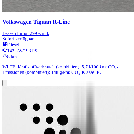
Volkswagen Tiguan
R-Line
Leasen für
nur 299 € mtl.
Sofort verfügbar
Diesel
142 kW/193 PS
8 km
WLTP: Kraftstoffverbrauch (kombiniert): 5,7 l/100 km; CO₂-
Emissionen (kombiniert): 148 g/km; CO₂-Klasse: E.