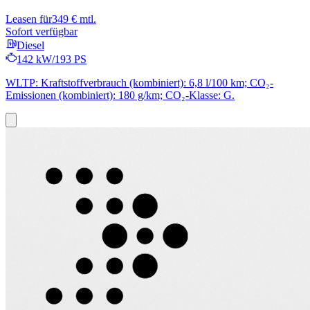
Leasen für
349 € mtl.
Sofort verfügbar
Diesel
142 kW/193 PS
WLTP: Kraftstoffverbrauch (kombiniert): 6,8 l/100 km; CO₂-
Emissionen (kombiniert): 180 g/km; CO₂-Klasse: G.