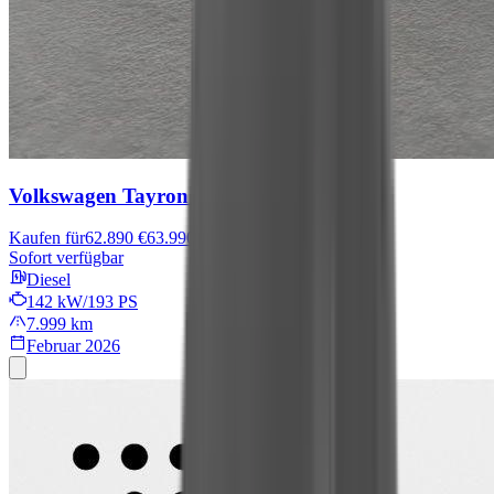
Volkswagen Tayron
R-Line
Kaufen für
62.890 €
63.990 €
Sofort verfügbar
Diesel
142 kW/193 PS
7.999 km
Februar 2026