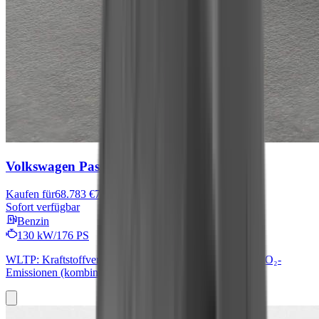
Volkswagen Passat
R-Line
Kaufen für
68.783 €
76.260 €
Sofort verfügbar
Benzin
130 kW/176 PS
WLTP: Kraftstoffverbrauch (kombiniert): 5,4 l/100 km; CO₂-
Emissionen (kombiniert): 5 g/km; CO₂-Klasse: B.