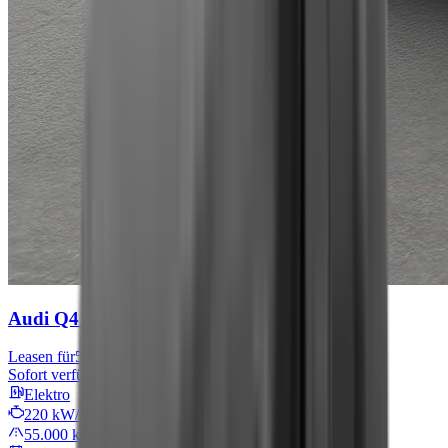
Audi Q4 e-tron
S line
Leasen für
576 € mtl.
Sofort verfügbar
Elektro
220 kW/299 PS
55.000 km