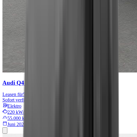
Audi Q4 e-tron
S line
Leasen für
567 € mtl.
Sofort verfügbar
Elektro
220 kW/299 PS
55.000 km
Juni 2022