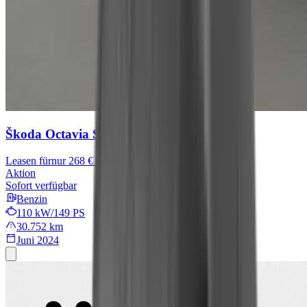
Škoda Octavia
Selection
Leasen für
nur 268 € mtl.
Aktion
Sofort verfügbar
Benzin
110 kW/149 PS
30.752 km
Juni 2024