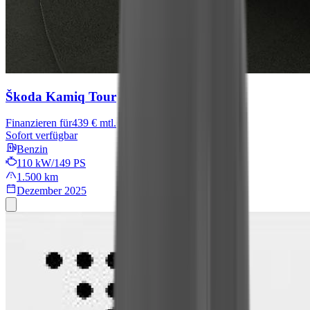
Škoda Kamiq
Tour
Finanzieren für
439 € mtl.
Sofort verfügbar
Benzin
110 kW/149 PS
1.500 km
Dezember 2025