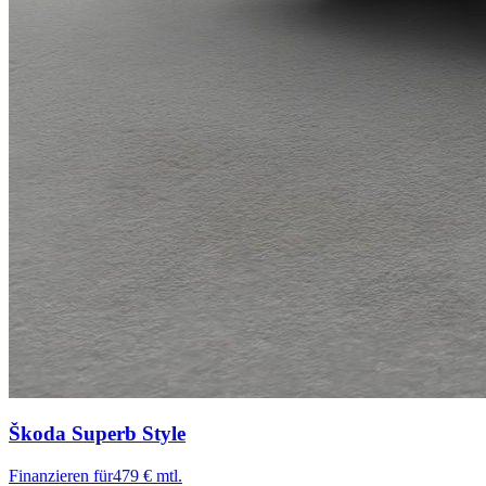
Škoda Superb
Style
Finanzieren für
479 € mtl.