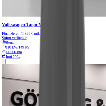
Volkswagen Taigo
Move
Finanzieren für
329 € mtl.
Sofort verfügbar
Benzin
110 kW/149 PS
14.000 km
Juni 2024