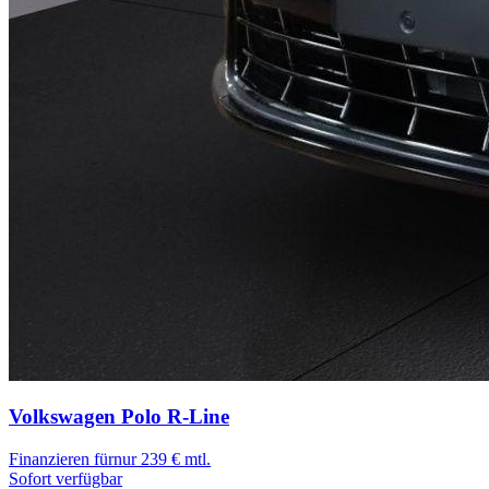
Volkswagen Polo
R-Line
Finanzieren für
nur 239 € mtl.
Sofort verfügbar