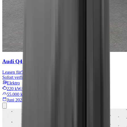
Audi Q4 e-tron
S line
Leasen für
567 € mtl.
Sofort verfügbar
Elektro
220 kW/299 PS
55.000 km
Juni 2022