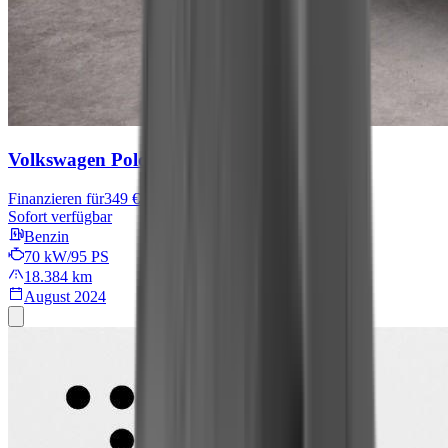
Volkswagen Polo
Move
Finanzieren für
349 € mtl.
Sofort verfügbar
Benzin
70 kW/95 PS
18.384 km
August 2024