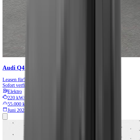
Audi Q4 e-tron
S line
Leasen für
567 € mtl.
Sofort verfügbar
Elektro
220 kW/299 PS
55.000 km
Juni 2022