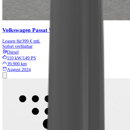
Volkswagen Passat Variant
Business
Leasen für
399 € mtl.
Sofort verfügbar
Diesel
110 kW/149 PS
39.900 km
August 2024