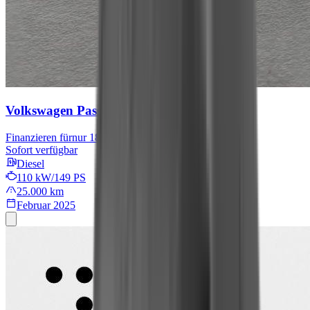
Volkswagen Passat Variant
Business
Finanzieren für
nur 181,54 € mtl.
Sofort verfügbar
Diesel
110 kW/149 PS
25.000 km
Februar 2025