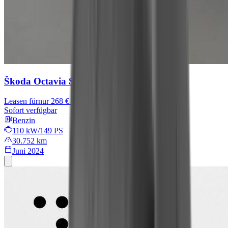
Škoda Octavia
Selection
Leasen für
nur 268 € mtl.
Sofort verfügbar
Benzin
110 kW/149 PS
30.752 km
Juni 2024