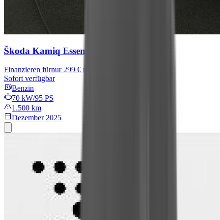
Škoda Kamiq
Essence
Finanzieren für
nur 299 € mtl.
Sofort verfügbar
Benzin
70 kW/95 PS
1.500 km
Dezember 2025