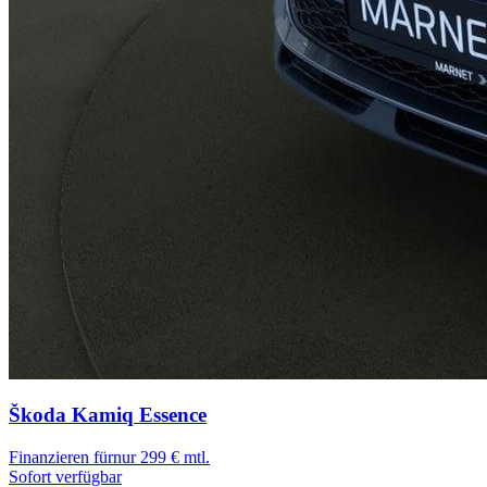
Škoda Kamiq
Essence
Finanzieren für
nur 299 € mtl.
Sofort verfügbar