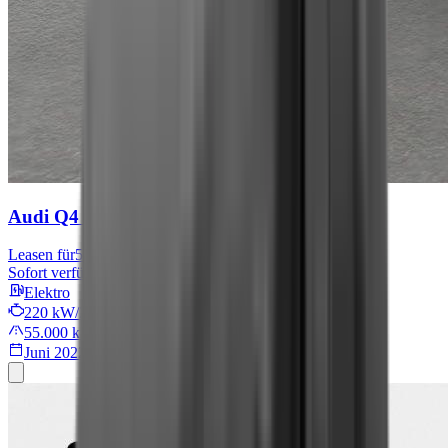
Audi Q4 e-tron
S line
Leasen für
567 € mtl.
Sofort verfügbar
Elektro
220 kW/299 PS
55.000 km
Juni 2022