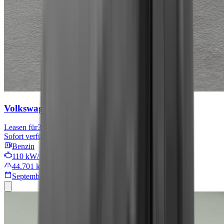
Volkswagen Tiguan
Move
Leasen für
301 € mtl.
Sofort verfügbar
Benzin
110 kW/149 PS
44.701 km
September 2024