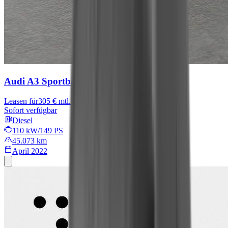
Audi A3 Sportback
advanced
Leasen für
305 € mtl.
Sofort verfügbar
Diesel
110 kW/149 PS
45.073 km
April 2022