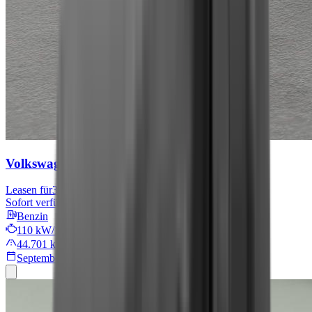
Volkswagen Tiguan
Move
Leasen für
301 € mtl.
Sofort verfügbar
Benzin
110 kW/149 PS
44.701 km
September 2024