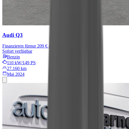
Audi Q3
Finanzieren für
nur 209 € mtl.
Sofort verfügbar
Benzin
110 kW/149 PS
27.160 km
Mai 2024