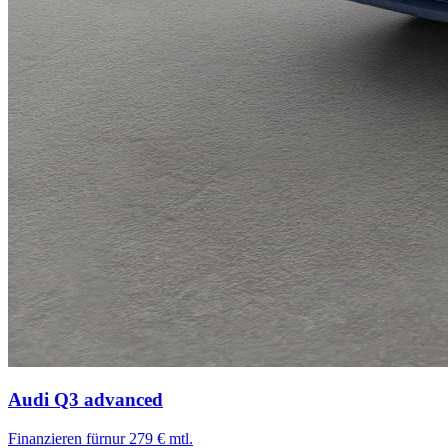
Audi Q3
advanced
Finanzieren für
nur 279 € mtl.