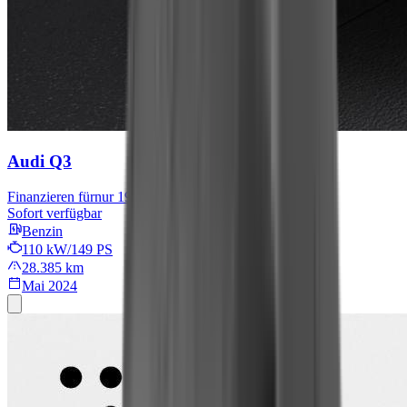
Audi Q3
Finanzieren für
nur 199 € mtl.
Sofort verfügbar
Benzin
110 kW/149 PS
28.385 km
Mai 2024