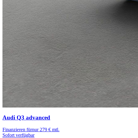
Audi Q3
advanced
Finanzieren für
nur 279 € mtl.
Sofort verfügbar