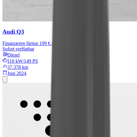
Audi Q3
Finanzieren für
nur 199 € mtl.
Sofort verfügbar
Diesel
110 kW/149 PS
37.378 km
Juni 2024