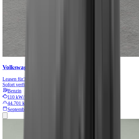
Volkswagen Tiguan
Move
Leasen für
301 € mtl.
Sofort verfügbar
Benzin
110 kW/149 PS
44.701 km
September 2024