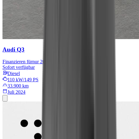
Audi Q3
Finanzieren für
nur 209 € mtl.
Sofort verfügbar
Diesel
110 kW/149 PS
33.900 km
Juli 2024