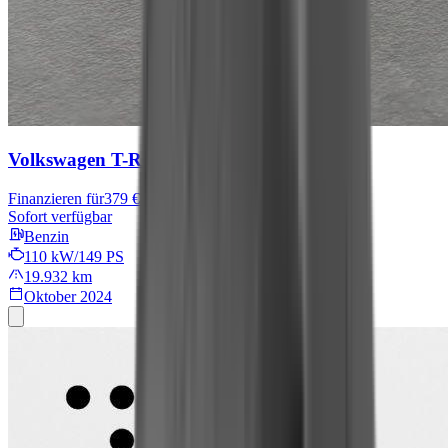
Volkswagen T-Roc
R-Line
Finanzieren für
379 € mtl.
Sofort verfügbar
Benzin
110 kW/149 PS
19.932 km
Oktober 2024