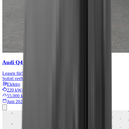
Audi Q4 e-tron
S line
Leasen für
567 € mtl.
Sofort verfügbar
Elektro
220 kW/299 PS
55.000 km
Juni 2022