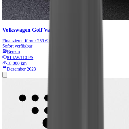
Volkswagen Golf Variant
LIFE
Finanzieren für
nur 259 € mtl.
Sofort verfügbar
Benzin
81 kW/110 PS
18.000 km
Dezember 2023