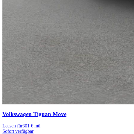
Volkswagen Tiguan
Move
Leasen für
301 € mtl.
Sofort verfügbar