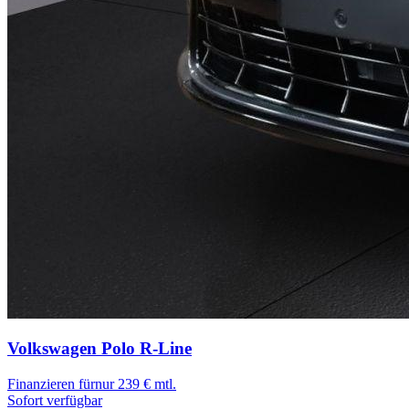
Volkswagen Polo
R-Line
Finanzieren für
nur 239 € mtl.
Sofort verfügbar