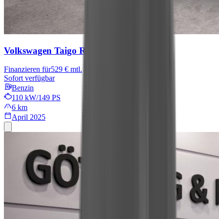
Volkswagen Taigo
R-Line
Finanzieren für
529 € mtl.
Sofort verfügbar
Benzin
110 kW/149 PS
6 km
April 2025