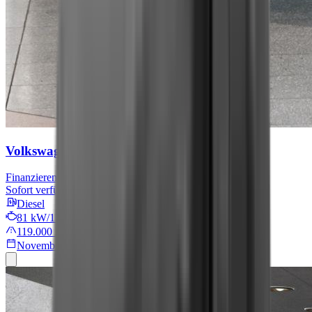
Volkswagen T6 Kombi
BlueMotion
Finanzieren für
439 € mtl.
Sofort verfügbar
Diesel
81 kW/110 PS
119.000 km
November 2020