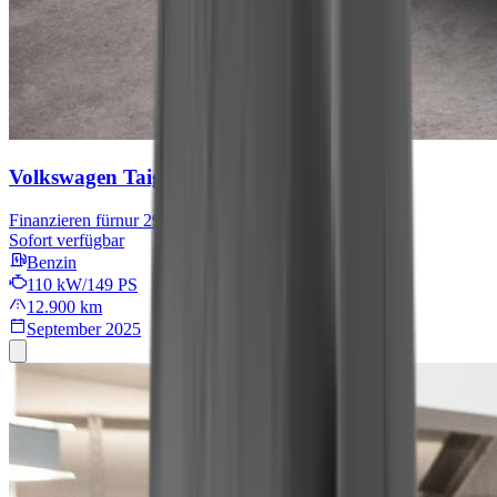
Volkswagen Taigo
R-Line
Finanzieren für
nur 299 € mtl.
Sofort verfügbar
Benzin
110 kW/149 PS
12.900 km
September 2025