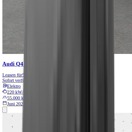
Audi Q4 e-tron
S line
Leasen für
576 € mtl.
Sofort verfügbar
Elektro
220 kW/299 PS
55.000 km
Juni 2022