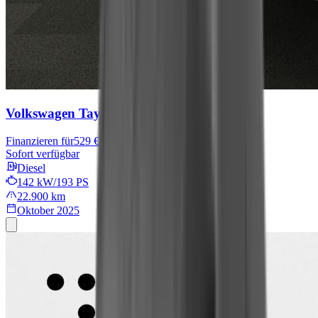
Volkswagen Tayron
R-Line
Finanzieren für
529 € mtl.
Sofort verfügbar
Diesel
142 kW/193 PS
22.900 km
Oktober 2025