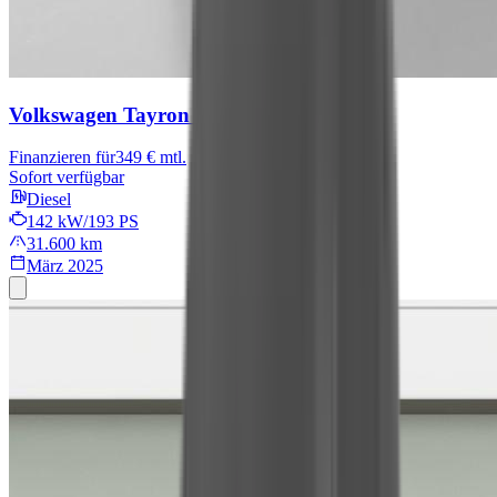
Volkswagen Tayron
R-Line
Finanzieren für
349 € mtl.
Sofort verfügbar
Diesel
142 kW/193 PS
31.600 km
März 2025