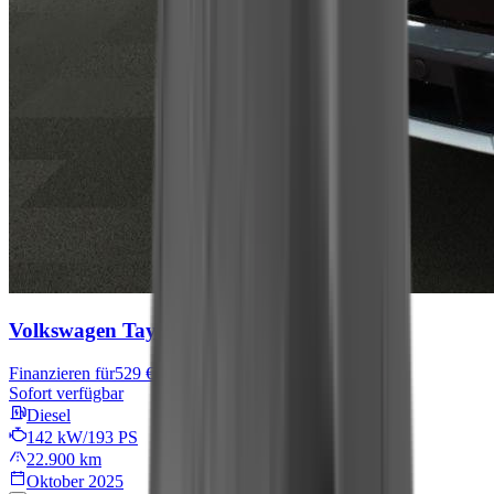
Volkswagen Tayron
R-Line
Finanzieren für
529 € mtl.
Sofort verfügbar
Diesel
142 kW/193 PS
22.900 km
Oktober 2025