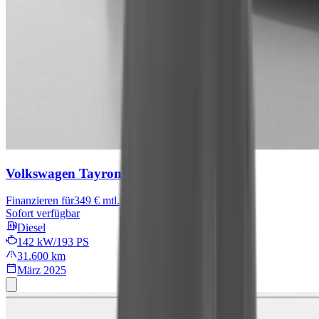
Volkswagen Tayron
R-Line
Finanzieren für
349 € mtl.
Sofort verfügbar
Diesel
142 kW/193 PS
31.600 km
März 2025