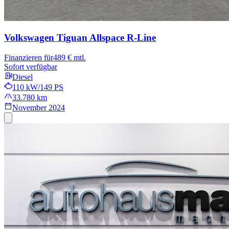
Volkswagen Tiguan Allspace
R-Line
Finanzieren für
489 € mtl.
Sofort verfügbar
Diesel
110 kW/149 PS
33.780 km
November 2024