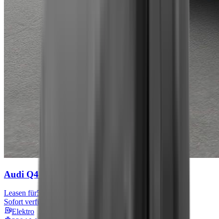
Audi Q4 e-tron
S line
Leasen für
567 € mtl.
Sofort verfügbar
Elektro