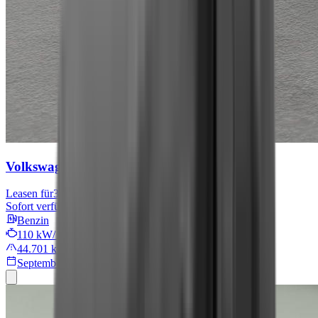
Volkswagen Tiguan
Move
Leasen für
301 € mtl.
Sofort verfügbar
Benzin
110 kW/149 PS
44.701 km
September 2024