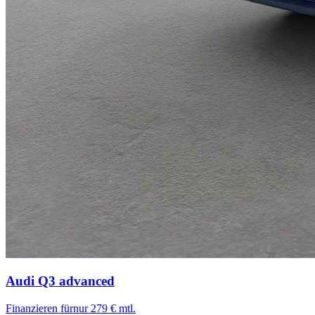
Audi Q3
advanced
Finanzieren für
nur 279 € mtl.