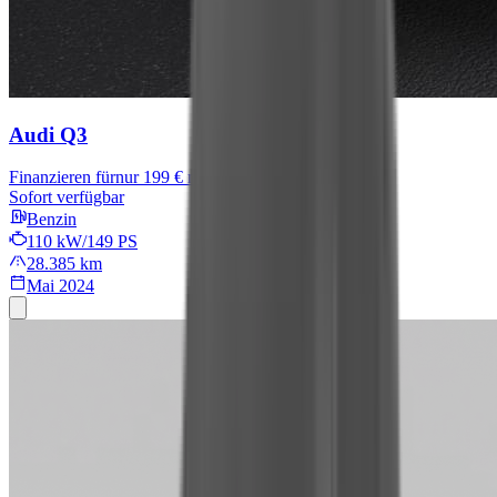
Audi Q3
Finanzieren für
nur 199 € mtl.
Sofort verfügbar
Benzin
110 kW/149 PS
28.385 km
Mai 2024