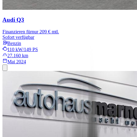
Audi Q3
Finanzieren für
nur 209 € mtl.
Sofort verfügbar
Benzin
110 kW/149 PS
27.160 km
Mai 2024