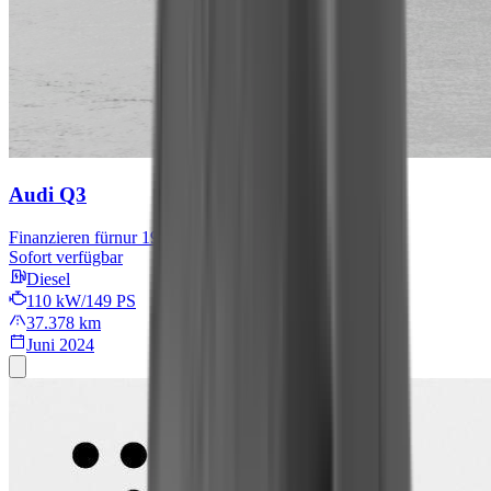
Audi Q3
Finanzieren für
nur 199 € mtl.
Sofort verfügbar
Diesel
110 kW/149 PS
37.378 km
Juni 2024