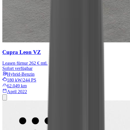
Cupra Leon
VZ
Leasen für
nur 262 € mtl.
Sofort verfügbar
Hybrid-Benzin
180 kW/244 PS
62.049 km
April 2022