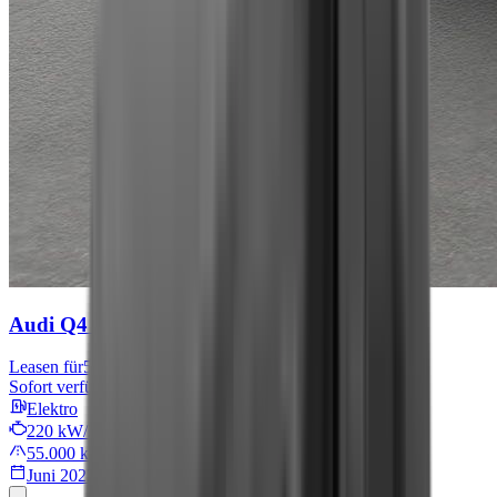
Audi Q4 e-tron
S line
Leasen für
576 € mtl.
Sofort verfügbar
Elektro
220 kW/299 PS
55.000 km
Juni 2022