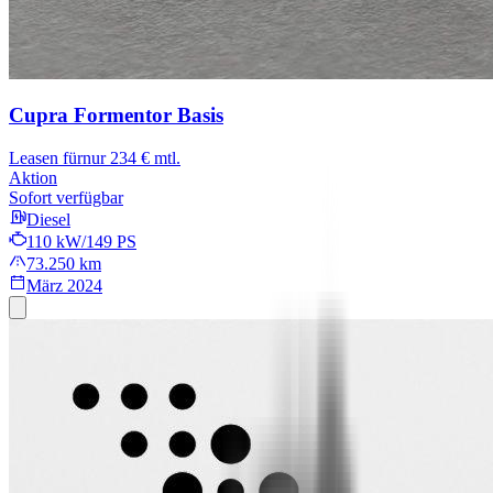
Cupra Formentor
Basis
Leasen für
nur 234 € mtl.
Aktion
Sofort verfügbar
Diesel
110 kW/149 PS
73.250 km
März 2024