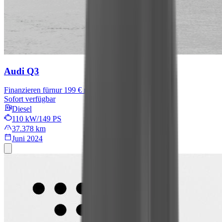
Audi Q3
Finanzieren für
nur 199 € mtl.
Sofort verfügbar
Diesel
110 kW/149 PS
37.378 km
Juni 2024