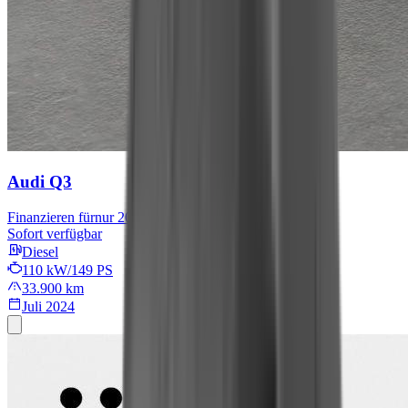
Audi Q3
Finanzieren für
nur 209 € mtl.
Sofort verfügbar
Diesel
110 kW/149 PS
33.900 km
Juli 2024