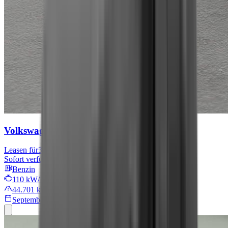
Volkswagen Tiguan
Move
Leasen für
301 € mtl.
Sofort verfügbar
Benzin
110 kW/149 PS
44.701 km
September 2024