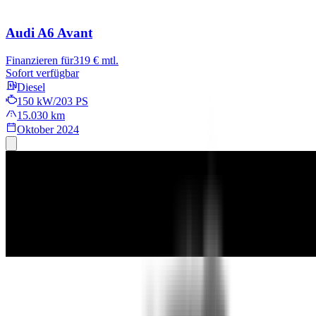
Audi A6 Avant
Finanzieren für
319 € mtl.
Sofort verfügbar
Diesel
150 kW/203 PS
15.030 km
Oktober 2024