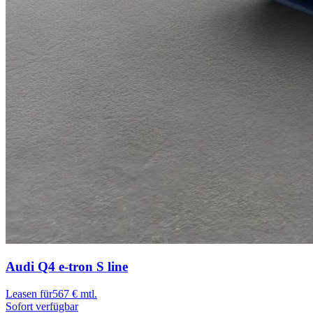
Audi Q4 e-tron
S line
Leasen für
567 € mtl.
Sofort verfügbar