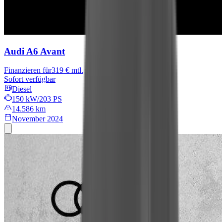
Audi A6 Avant
Finanzieren für
319 € mtl.
Sofort verfügbar
Diesel
150 kW/203 PS
14.586 km
November 2024