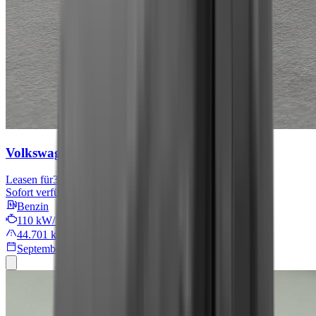
Volkswagen Tiguan
Move
Leasen für
301 € mtl.
Sofort verfügbar
Benzin
110 kW/149 PS
44.701 km
September 2024