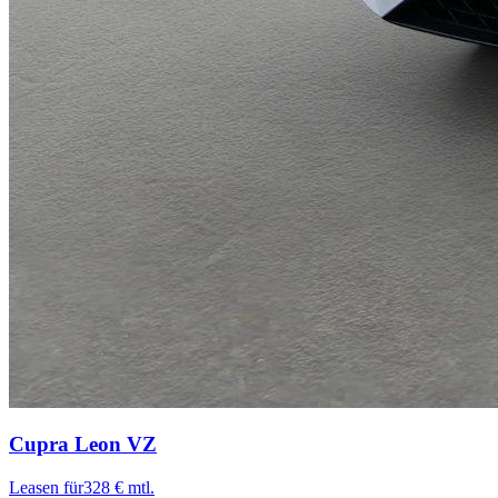
Cupra Leon
VZ
Leasen für
328 € mtl.