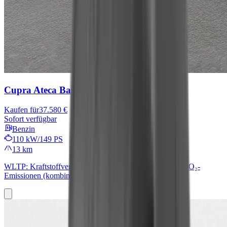
Cupra Ateca
Basis
Kaufen für
37.580 €
Sofort verfügbar
Benzin
110 kW/149 PS
13 km
WLTP: Kraftstoffverbrauch (kombiniert): 7,1 l/100 km; CO₂-
Emissionen (kombiniert): 159 g/km; CO₂-Klasse: F.