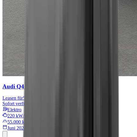
Audi Q4 e-tron
S line
Leasen für
576 € mtl.
Sofort verfügbar
Elektro
220 kW/299 PS
55.000 km
Juni 2022