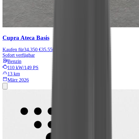
Cupra Ateca
Basis
Kaufen für
34.350 €
35.550 €
Sofort verfügbar
Benzin
110 kW/149 PS
13 km
März 2026