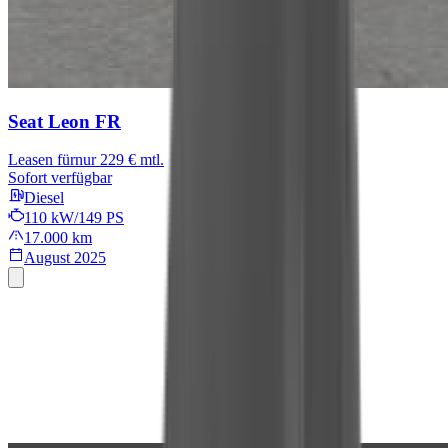
Seat Leon
FR
Leasen für
nur 229 € mtl.
Sofort verfügbar
Diesel
110 kW/149 PS
17.000 km
August 2025