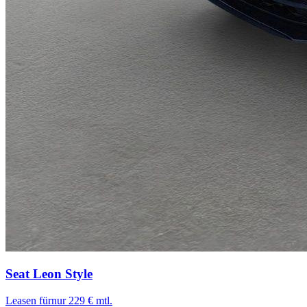
Seat Leon
Style
Leasen für
nur 229 € mtl.