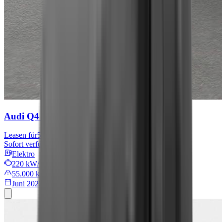
Audi Q4 e-tron
S line
Leasen für
567 € mtl.
Sofort verfügbar
Elektro
220 kW/299 PS
55.000 km
Juni 2022