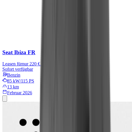
Seat Ibiza
FR
Leasen für
nur 220 € mtl.
Sofort verfügbar
Benzin
85 kW/115 PS
13 km
Februar 2026