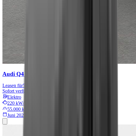
Audi Q4 e-tron
S line
Leasen für
567 € mtl.
Sofort verfügbar
Elektro
220 kW/299 PS
55.000 km
Juni 2022