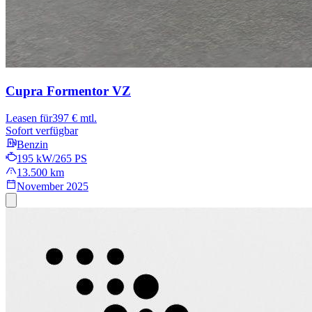
Cupra Formentor
VZ
Leasen für
397 € mtl.
Sofort verfügbar
Benzin
195 kW/265 PS
13.500 km
November 2025