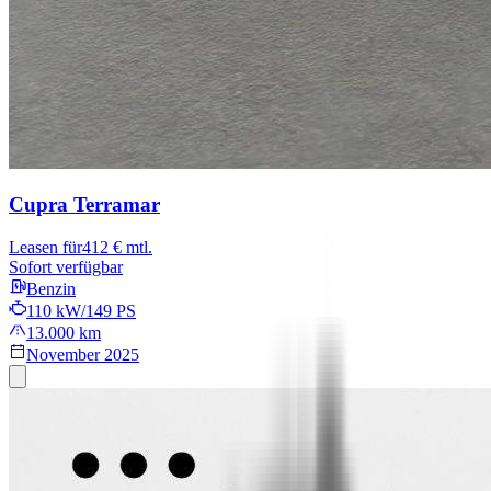
Cupra Terramar
Leasen für
412 € mtl.
Sofort verfügbar
Benzin
110 kW/149 PS
13.000 km
November 2025