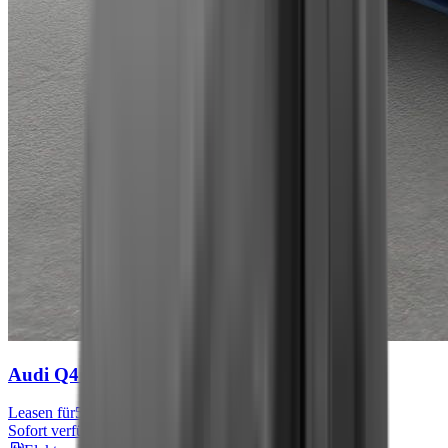
Audi Q4 e-tron
S line
Leasen für
567 € mtl.
Sofort verfügbar