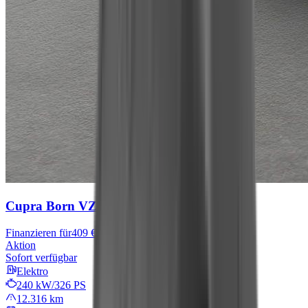
Cupra Born
VZ
Finanzieren für
409 € mtl.
Aktion
Sofort verfügbar
Elektro
240 kW/326 PS
12.316 km