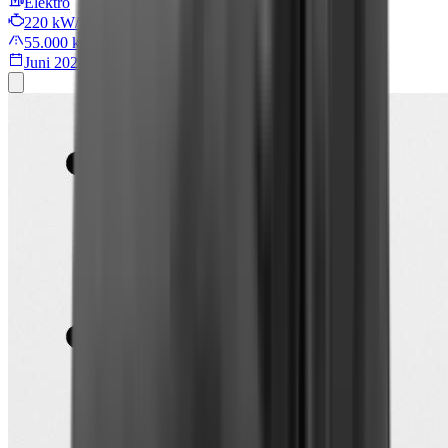
Elektro
220 kW/299 PS
55.000 km
Juni 2022