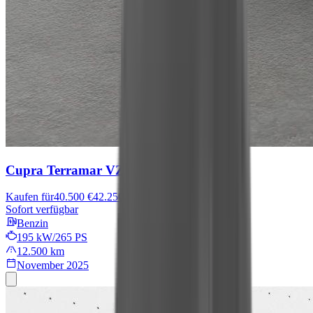
Cupra Terramar
VZ
Kaufen für
40.500 €
42.250 €
Sofort verfügbar
Benzin
195 kW/265 PS
12.500 km
November 2025