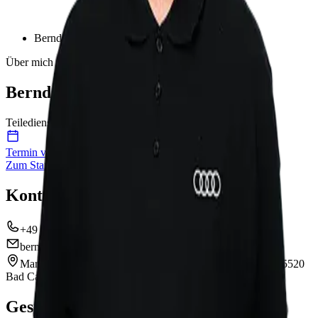
Bernd Meub
Über mich
Bernd Meub
Teiledienstleiter
Termin vereinbaren
Zum Standort
Kontakt
+49 6434 9159 22
bernd.meub@marnet.de
Marnet | Volkswagen Bad Camberg
Frankfurter Straße 72
65520
Bad Camberg
Gesprochene Sprachen