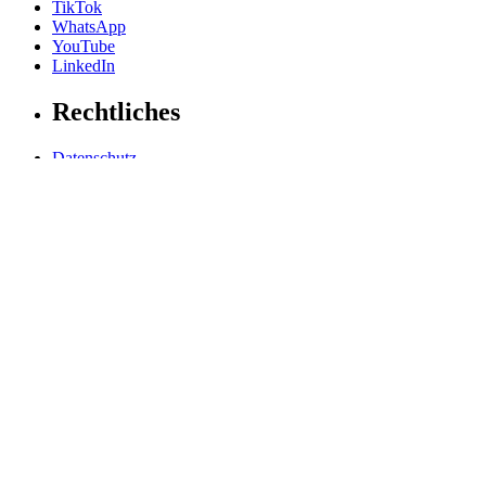
TikTok
WhatsApp
YouTube
LinkedIn
Rechtliches
Datenschutz
Impressum
Allgemeine Geschäftsbedingungen
Hinweisgebersystem
Grundsatzerklärung
Barrierefreiheitserklärung
Barriere melden
Cookie-Einstellungen
LIGHT