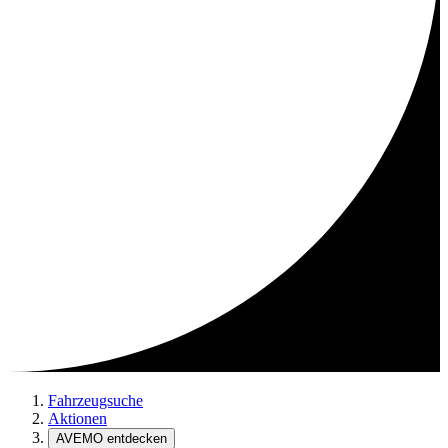
Fahrzeugsuche
Aktionen
AVEMO entdecken