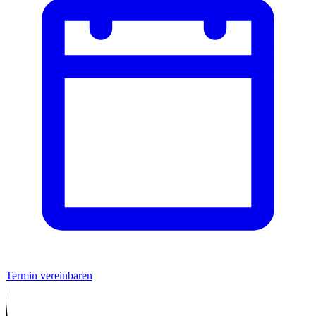
Termin vereinbaren