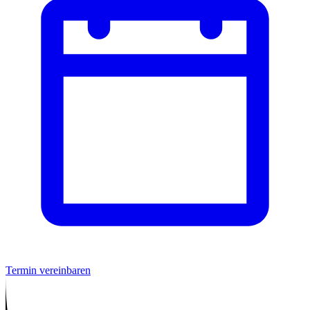
Termin vereinbaren