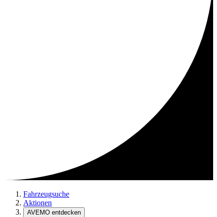
Fahrzeugsuche
Aktionen
AVEMO entdecken