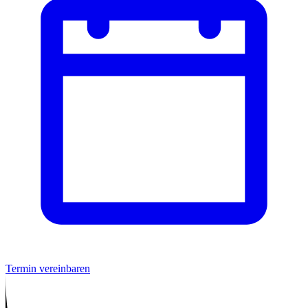
Termin vereinbaren