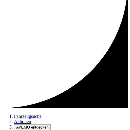
Fahrzeugsuche
Aktionen
AVEMO entdecken