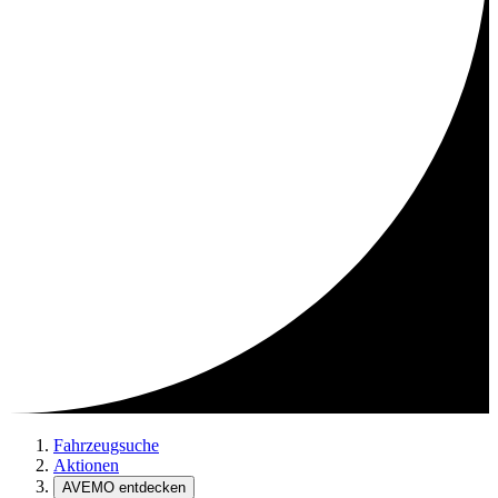
Fahrzeugsuche
Aktionen
AVEMO entdecken