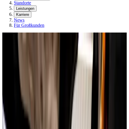
Standorte
Leistungen
Karriere
News
Für Großkunden
Fahrzeugwartung und -reparatur