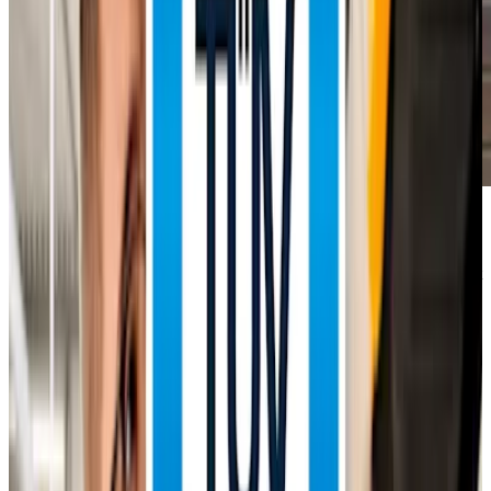
HU & AU
Die Hauptuntersuchung (HU) und die Abgasuntersuchung (AU), oft
einfach als „TÜV“ bezeichnet, sind gesetzlich vorgeschriebene
Prüfungen, die die Verkehrssicherheit und Umweltverträglichkeit
deines Fahrzeugs sicherstellen. AVEMO Werkstätten überprüfen
dein Fahrzeug rechtzeitig, um Mängel zu vermeiden und dafür
Sorge zu tragen, dass du sicher unterwegs bist.
Warum sind HU & AU notwendig?
Regelmäßige Prüfungen durch AVEMO Experten gewährleisten: