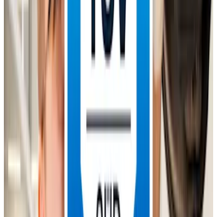
Verkehrssicherheit:
Kontrolle sicherheitsrelevanter Bauteile wie Bremsen, Fahrwerk und
Beleuchtung
Umweltschutz:
Sicherstellung der Einhaltung gesetzlicher Emissionsgrenzwerte
Vermeidung von Strafen:
Eine abgelaufene TÜV-Plakette kann Bußgelder und Punkte in
Flensburg nach sich ziehen
Erhalt der Betriebserlaubnis:
Ohne gültige HU kann das Auto nicht im Straßenverkehr betrieben
werden
HU/AU-Serviceleistungen für dich
Damit du sicher unterwegs bist, erinnert AVEMO dich rechtzeitig an
die nächste Hauptuntersuchung. Bei neu zugelassenen Fahrzeugen
steht die erste HU nach 36 Monaten an, danach alle 24 Monate. Die
Abgasuntersuchung ist dabei bereits integriert – so bekommst du bei
uns alles in einem Termin, schnell und unkompliziert.
*nur an ausgewählten Standorten verfügbar