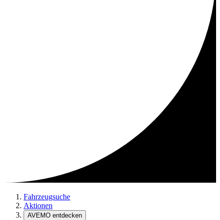
Fahrzeugsuche
Aktionen
AVEMO entdecken