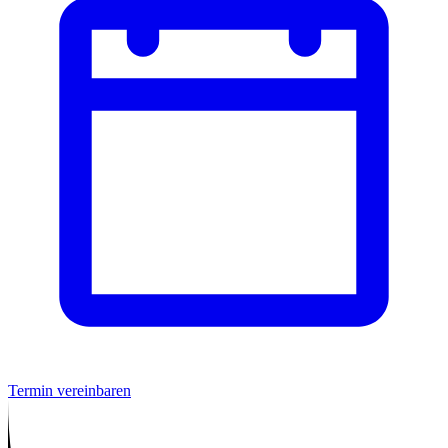
Termin vereinbaren